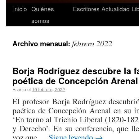
Inicio
Quiénes
Escritores
Actualidad
Li
somos
febrero 2022
Archivo mensual:
Borja Rodríguez descubre la f
poética de Concepción Arenal
Escrito el
10 febrero, 2022
El profesor Borja Rodríguez descubrió
poética de Concepción Arenal en su in
‘En torno al Trienio Liberal (1820-1823
y Derecho’. En su conferencia, que lle
voz que …
Sigue leyendo
→